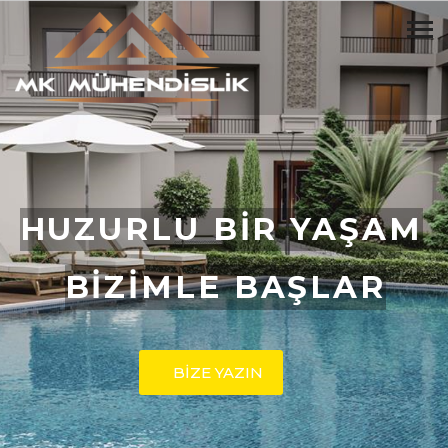
HUZURLU BİR YAŞAM
BİZİMLE BAŞLAR
BİZE YAZIN