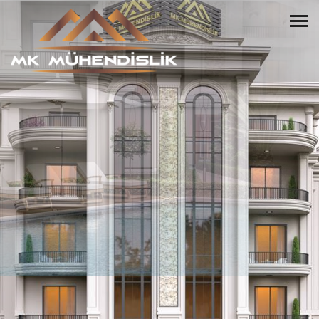
HUZURLU BİR YAŞAM
BİZİMLE BAŞLAR