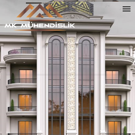
HUZURLU BİR YAŞAM
BİZİMLE BAŞLAR