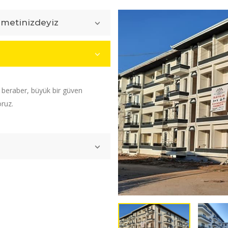
zmetinizdeyiz
e beraber, büyük bir güven
oruz.