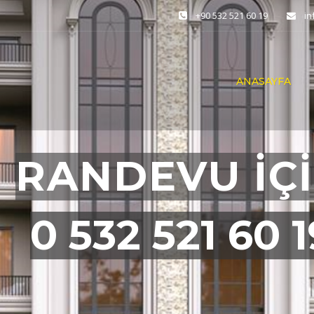
+90 532 521 60 19
i
ANASAYFA