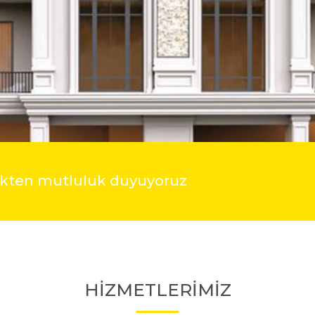
mekten mutluluk duyuyoruz
HİZMETLERİMİZ