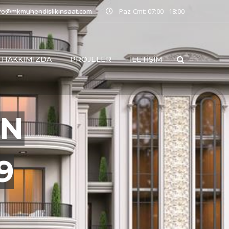
nfo@mkmuhendislikinsaat.com
Paz-Cmt: 07:00 - 18:00
HAKKIMIZDA
PROJELER
İLETIŞIM