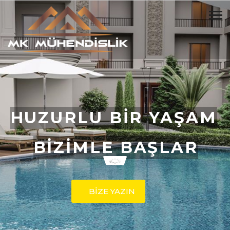
HUZURLU BİR YAŞAM
BİZİMLE BAŞLAR
BİZE YAZIN