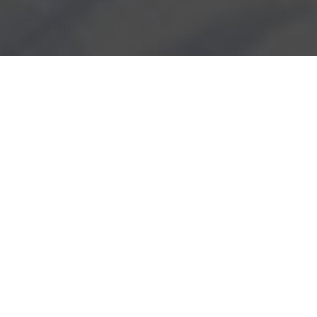
İLETİŞİM BİLGİLERİ
Adres:
Fsm Mahallesi Demokrasi Caddesi No: 72 41180
Kartepe/Kocaeli
Telefon:
+90 532 521 6019 | +90 530 337 82 20 | +90 262
371 14 14
E-Posta:
info@mkmuhendislikinsaat.com