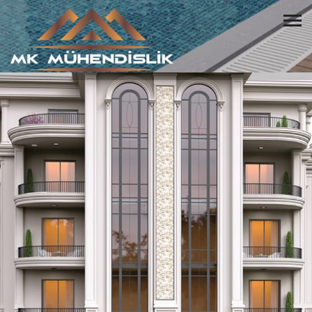
HUZURLU BİR YAŞAM