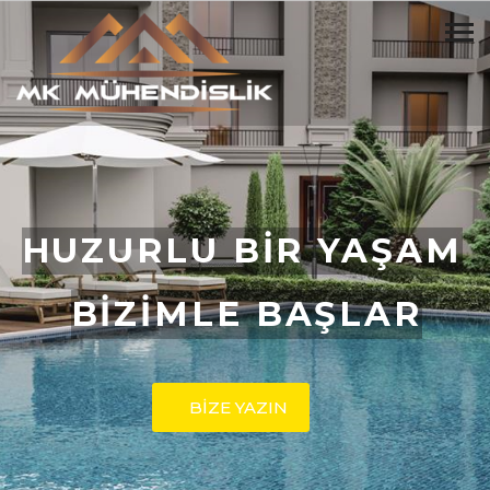
HUZURLU BİR YAŞAM
BİZİMLE BAŞLAR
BİZE YAZIN