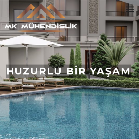
HUZURLU BİR YAŞAM
BİZİMLE BAŞLAR
BİZE YAZIN