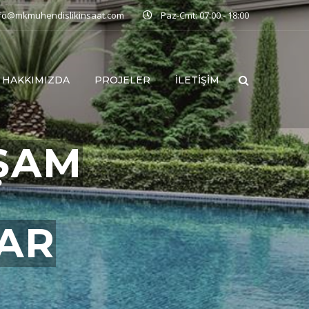
nfo@mkmuhendislikinsaat.com
Paz-Cmt: 07:00 - 18:00
HAKKIMIZDA
PROJELER
İLETIŞIM
ŞAM
LAR