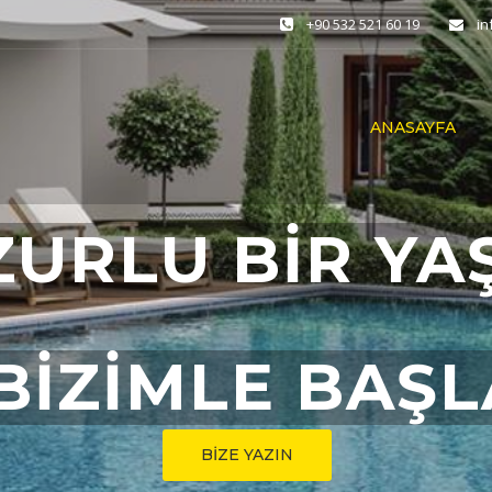
+90 532 521 60 19
i
ANASAYFA
ZURLU BİR YA
BİZİMLE BAŞ
BİZE YAZIN