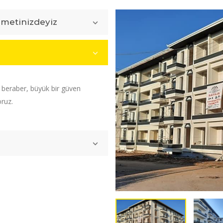
zmetinizdeyiz
e beraber, büyük bir güven
oruz.