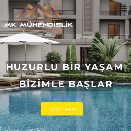
HUZURLU BİR YAŞAM
BİZİMLE BAŞLAR
BİZE YAZIN