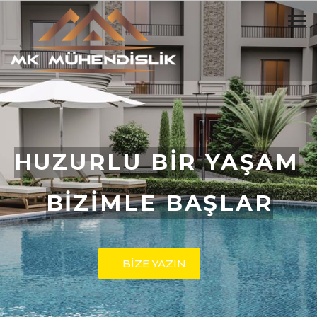
HUZURLU BİR YAŞAM
BİZİMLE BAŞLAR
BİZE YAZIN